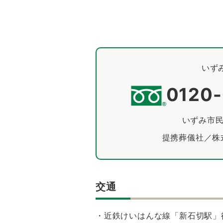
いず
0120
いずみ市
提携葬儀社／株
交通
・近鉄けいはんな線「新石切駅」徒