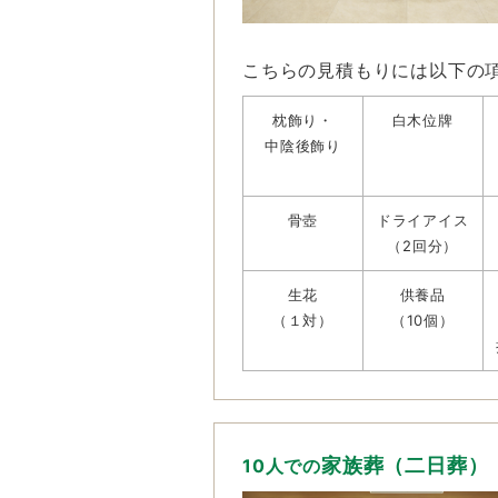
こちらの見積もりには以下の
枕飾り・
白木位牌
中陰後飾り
骨壺
ドライアイス
（2回分）
生花
供養品
（１対）
（10個）
家族葬（二日葬）
10人での