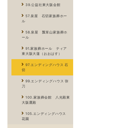
39.公益社東大阪会館
57.泉屋 石切家族葬ホー
ル
58.泉屋 瓢箪山家族葬ホ
ール
91.家族葬ホール ティア
東大阪大蓮（おおはす）
97.エンディングハウス 石
切
99.エンディングハウス 弥
刀
100.家族葬会館 八光殿東
大阪鷹殿
105.エンディングハウス
花園