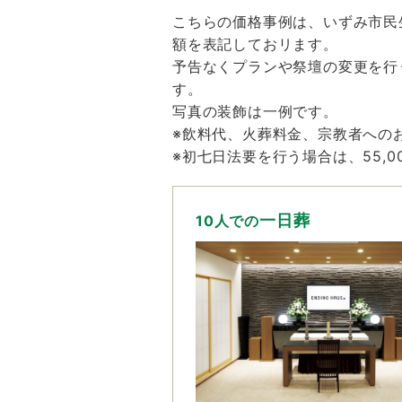
こちらの価格事例は、いずみ市民
額を表記しておリます。
予告なくプランや祭壇の変更を行
す。
写真の装飾は一例です。
※飲料代、火葬料金、宗教者への
※初七日法要を行う場合は、55,
一日葬
10人での