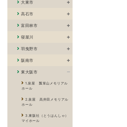
大東市
高石市
富田林市
寝屋川
羽曳野市
阪南市
東大阪市
1.泉屋 瓢箪山メモリアル
ホール
2.泉屋 高井田メモリアル
ホール
3.東阪社（とうはんしゃ）
マイホール