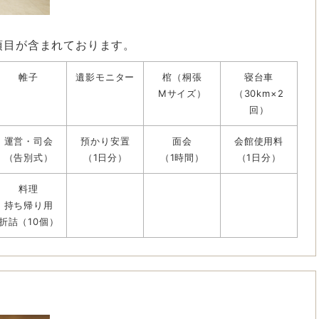
項目が含まれております。
帷子
遺影モニター
棺（桐張
寝台車
Mサイズ）
（30km×2
回）
運営・司会
預かり安置
面会
会館使用料
（告別式）
（1日分）
（1時間）
（1日分）
料理
持ち帰り用
折詰（10個）