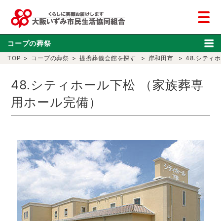
コープの葬祭
TOP
>
コープの葬祭
>
提携葬儀会館を探す
>
岸和田市
>
48.シティ
48.シティホール下松 （家族葬専
用ホール完備）