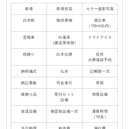
祭壇
祭壇供花
カラー遺影写真
白木棺
御供果物
寝台車
（10km以内）
霊柩車
白蓮床
ドライアイス
（搬送用布団）
枕飾り
白木位牌
役所
火葬場諸手続
納棺儀式
仏衣
記帳類一式
銘記看板
司会進行
骨箱
後飾り品
受付セット
焼香設備
設備
放送設備
御霊前設備一式
通夜料理
（10名）
当日料理
粗供養
施行費