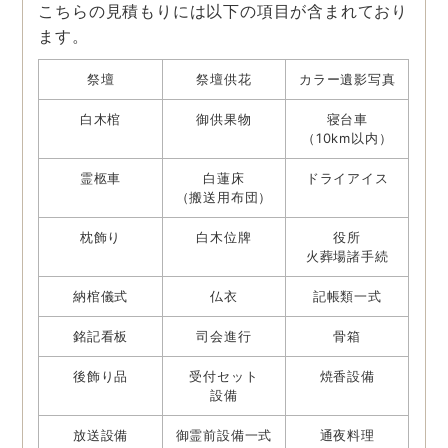
こちらの見積もりには以下の項目が含まれており
ます。
祭壇
祭壇供花
カラー遺影写真
白木棺
御供果物
寝台車
（10km以内）
霊柩車
白蓮床
ドライアイス
（搬送用布団）
枕飾り
白木位牌
役所
火葬場諸手続
納棺儀式
仏衣
記帳類一式
銘記看板
司会進行
骨箱
後飾り品
受付セット
焼香設備
設備
放送設備
御霊前設備一式
通夜料理