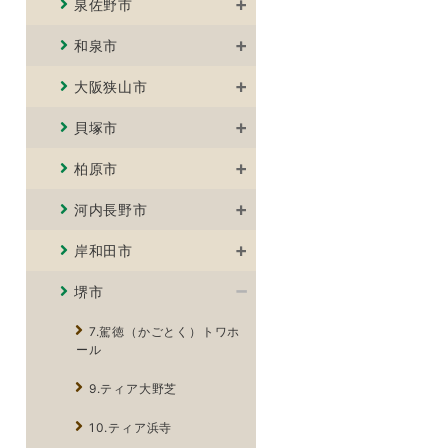
泉佐野市
和泉市
大阪狭山市
貝塚市
柏原市
河内長野市
岸和田市
堺市
7.駕徳（かごとく）トワホ
ール
9.ティア大野芝
10.ティア浜寺