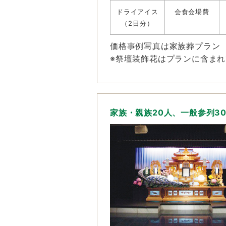
ドライアイス
会食会場費
（2日分）
価格事例写真は家族葬プラン
※祭壇装飾花はプランに含ま
家族・親族20人、一般参列3