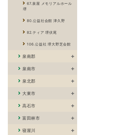
67.泉屋 メモリアルホール
堺
80.公益社会館 津久野
82.ティア 堺伏尾
106.公益社 堺大野芝会館
泉南郡
泉南市
泉北郡
大東市
高石市
富田林市
寝屋川