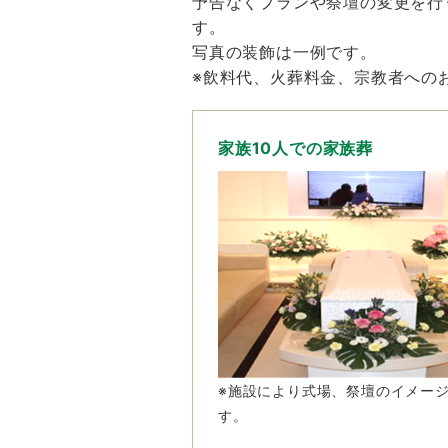
予告なくプランや祭壇の変更を行
す。
写真の装飾は一例です。
※飲料代、火葬料金、宗教者への
家族10人での家族葬
※施設により式場、祭壇のイメー
す。