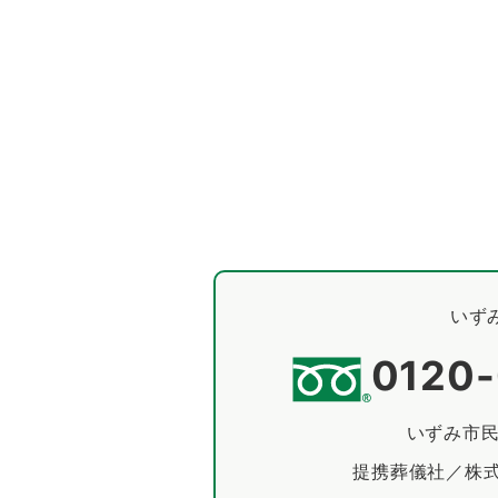
いず
0120
いずみ市
提携葬儀社／株