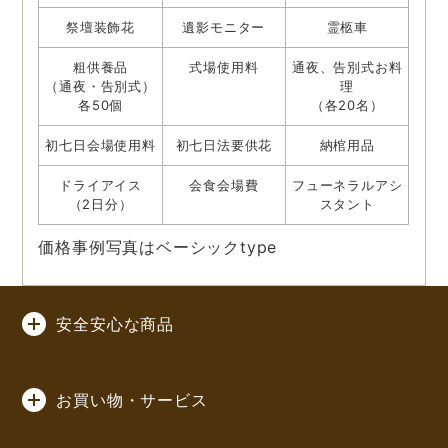
祭壇装飾花
遺影モニター
霊柩車
粗供養品
式場使用料
通夜、告別式お料
（通夜・告別式）
理
各50個
（各20名）
初七日会場使用料
初七日法要供花
納棺用品
ドライアイス
会食会場費
フューネラルアシ
（2日分）
スタント
価格事例写真はベーシックtype
安全安心な商品
お買い物・サービス