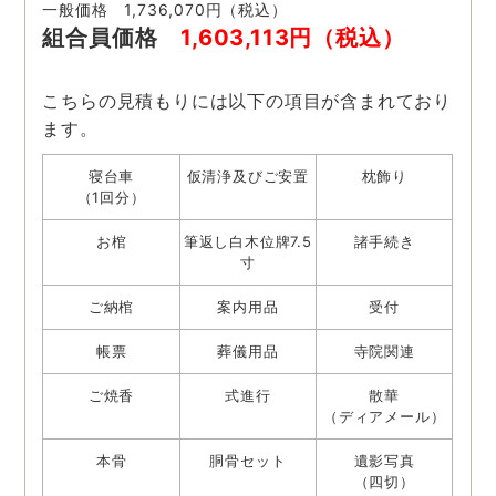
一般価格 1,736,070円（税込）
組合員価格
1,603,113円（税込）
こちらの見積もりには以下の項目が含まれており
ます。
寝台車
仮清浄及びご安置
枕飾り
（1回分）
お棺
筆返し白木位牌7.5
諸手続き
寸
ご納棺
案内用品
受付
帳票
葬儀用品
寺院関連
ご焼香
式進行
散華
（ディアメール）
本骨
胴骨セット
遺影写真
（四切）