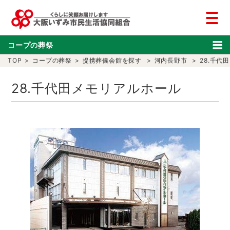
コープの葬祭
TOP
>
コープの葬祭
>
提携葬儀会館を探す
>
河内長野市
>
28.千代
28.千代田メモリアルホール