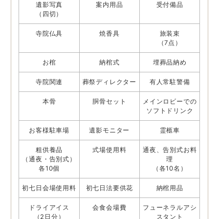
遺影写真
案内用品
受付備品
（四切）
寺院仏具
焼香具
旅装束
（7点）
お棺
納棺式
埋葬品納め
寺院関連
葬祭ディレクター
有人常駐警備
本骨
胴骨セット
メインロビーでの
ソフトドリンク
お客様駐車場
遺影モニター
霊柩車
粗供養品
式場使用料
通夜、告別式お料
（通夜・告別式）
理
各10個
（各10名）
初七日会場使用料
初七日法要供花
納棺用品
ドライアイス
会食会場費
フューネラルアシ
（2日分）
スタント