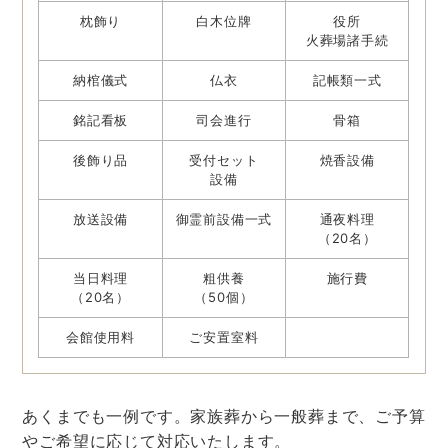
枕飾り
白木位牌
役所
火葬場諸手続
納棺儀式
仏衣
記帳類一式
銘記看板
司会進行
骨箱
後飾り品
受付セット
焼香設備
設備
放送設備
御霊前設備一式
通夜料理
（20名）
当日料理
粗供養
施行費
（20名）
（50個）
会館使用料
ご安置室料
あくまでも一例です。家族葬から一般葬まで、ご予算
やご希望に応じて対応いたします。