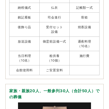
納棺儀式
仏衣
記帳類一式
銘記看板
司会進行
骨箱
後飾り品
受付セット
焼香設備
設備
放送設備
御霊前設備一式
通夜料理
（10名）
当日料理
粗供養
施行費
（10名）
（10個）
会館使用料
ご安置室料
家族・親族20人、一般参列30人（合計50人）で
の葬儀