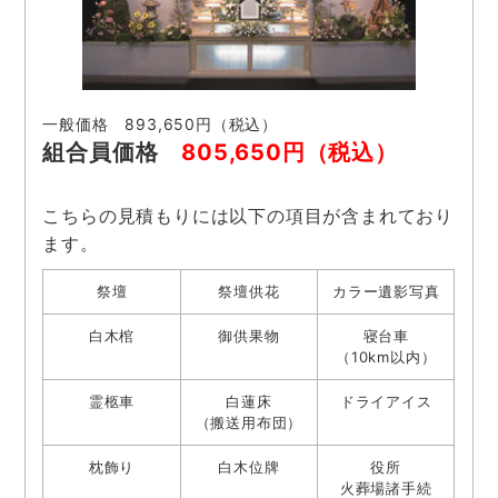
一般価格 893,650円（税込）
組合員価格
805,650円（税込）
こちらの見積もりには以下の項目が含まれており
ます。
祭壇
祭壇供花
カラー遺影写真
白木棺
御供果物
寝台車
（10km以内）
霊柩車
白蓮床
ドライアイス
（搬送用布団）
枕飾り
白木位牌
役所
火葬場諸手続