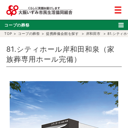
コープの葬祭
TOP
>
コープの葬祭
>
提携葬儀会館を探す
>
岸和田市
>
81.シテ
81.シティホール岸和田和泉（家
族葬専用ホール完備）