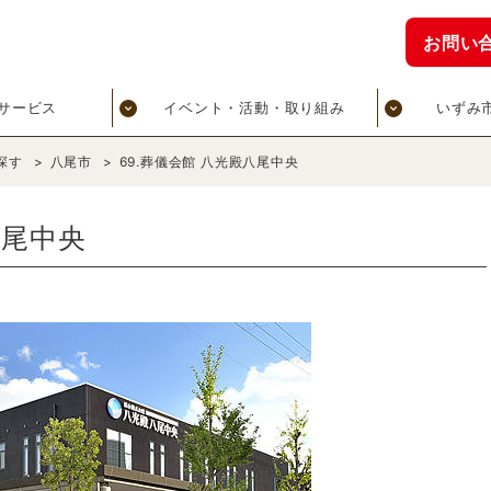
お問い
サービス
イベント・活動・取り組み
いずみ
探す
>
八尾市
>
69.葬儀会館 八光殿八尾中央
八尾中央