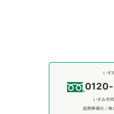
いず
0120
いずみ市
提携葬儀社／株