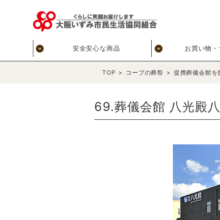
安全安心な商品
お買い物・
TOP
>
コープの葬祭
>
提携葬儀会館を
69.葬儀会館 八光殿