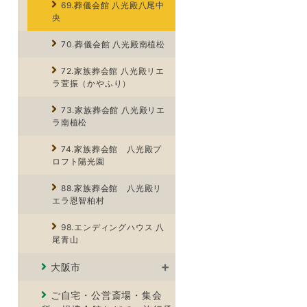
69.葬儀会館 八光殿八尾中
央
70.葬儀会館 八光殿南植松
72.家族葬会館 八光殿リエ
ラ萱振（かやふり）
73.家族葬会館 八光殿リエ
ラ南植松
74.家族葬会館 八光殿プ
ロフト陽光園
88.家族葬会館 八光殿リ
エラ恩智柏村
98.エンディングハウス 八
尾青山
大阪市
ご自宅・公営斎場・集会