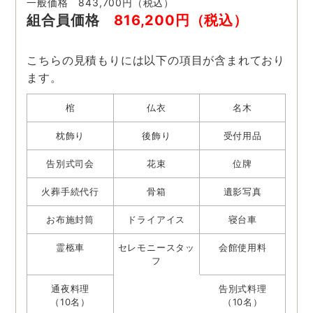
一般価格 843,700円（税込）
組合員価格
816,200円（税込）
こちらの見積もりには以下の項目が含まれており
ます。
棺
仏衣
名木
枕飾り
後飾り
受付用品
告別式司会
花束
位牌
火葬手続代行
骨箱
遺影写真
お布施封筒
ドライアイス
寝台車
霊柩車
セレモニースタッ
会館使用料
フ
通夜料理
告別式料理
（10名）
（10名）