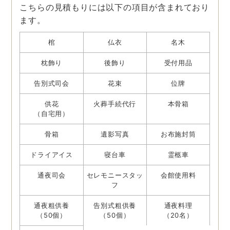
こちらの見積もりには以下の項目が含まれており
ます。
棺
仏衣
名木
枕飾り
後飾り
受付用品
告別式司会
花束
位牌
供花
火葬手続代行
本骨箱
（自宅用）
骨箱
遺影写真
お布施封筒
ドライアイス
寝台車
霊柩車
通夜司会
セレモニースタッ
会館使用料
フ
通夜粗供養
告別式粗供養
通夜料理
（50個）
（50個）
（20名）